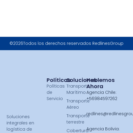
©2026Todos los derechos reservados RedlinesGroup
Políticas
Soluciones
Hablemos
Ahora
Políticas
Transporte
de
Marítimo
Agencia Chile:
Servicio
+56984597262
Transporte
Aéreo
redlines@redlinesgr
Transporte
Soluciones
terrestre
integrales en
Agencia Bolivia:
logística de
Cobertura