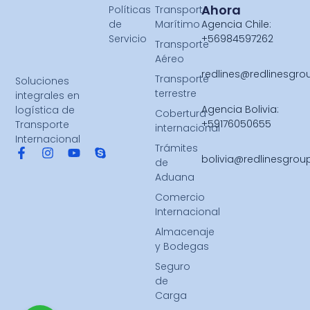
Ahora
Políticas
Transporte
de
Marítimo
Agencia Chile:
Servicio
+56984597262
Transporte
Aéreo
redlines@redlinesgr
Transporte
Soluciones
terrestre
integrales en
Agencia Bolivia:
logística de
Cobertura
+59176050655
Transporte
internacional
Internacional
Trámites
bolivia@redlinesgro
de
Aduana
Comercio
Internacional
Almacenaje
y Bodegas
Seguro
de
Carga