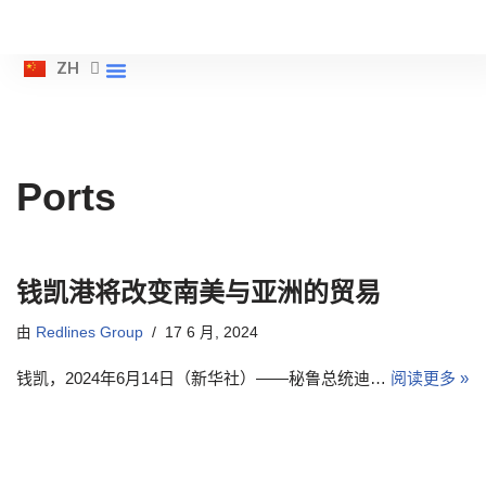
ES
跳
ZH
EN
服務
關於我們
展示
接觸
至
正
文
Ports
钱凯港将改变南美与亚洲的贸易
由
Redlines Group
17 6 月, 2024
钱凯，2024年6月14日（新华社）——秘鲁总统迪…
阅读更多 »