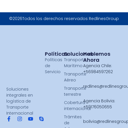
©2026Todos los derechos reservados RedlinesGroup
Políticas
Soluciones
Hablemos
Ahora
Políticas
Transporte
de
Marítimo
Agencia Chile:
Servicio
+56984597262
Transporte
Aéreo
redlines@redlinesgr
Transporte
Soluciones
terrestre
integrales en
Agencia Bolivia:
logística de
Cobertura
+59176050655
Transporte
internacional
Internacional
Trámites
bolivia@redlinesgro
de