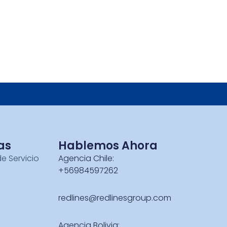
as
Hablemos Ahora
de Servicio
Agencia Chile:
+56984597262
redlines@redlinesgroup.com
Agencia Bolivia: