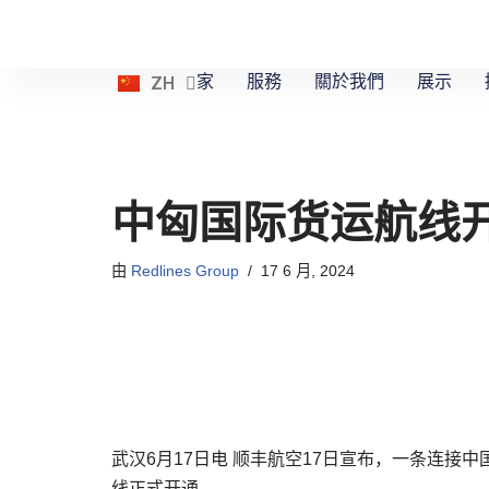
跳
ES
家
服務
關於我們
展示
ZH
EN
至
正
文
中匈国际货运航线
由
Redlines Group
17 6 月, 2024
武汉6月17日电 顺丰航空17日宣布，一条连
线正式开通。